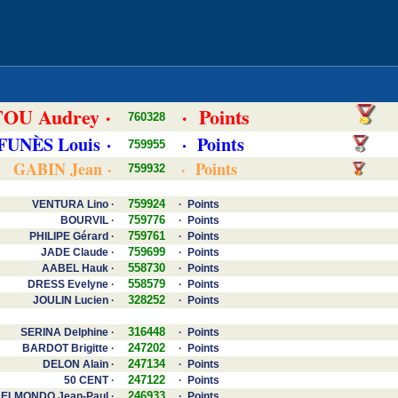
OU Audrey ·
· Points
760328
 FUNÈS Louis ·
· Points
759955
GABIN Jean ·
· Points
759932
759924
VENTURA Lino ·
· Points
759776
BOURVIL ·
· Points
759761
PHILIPE Gérard ·
· Points
759699
JADE Claude ·
· Points
558730
AABEL Hauk ·
· Points
558579
DRESS Evelyne ·
· Points
328252
JOULIN Lucien ·
· Points
316448
SERINA Delphine ·
· Points
247202
BARDOT Brigitte ·
· Points
247134
DELON Alain ·
· Points
247122
50 CENT ·
· Points
246933
ELMONDO Jean-Paul ·
· Points