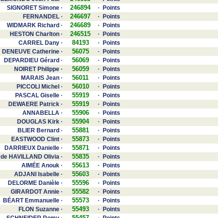
246894
SIGNORET Simone ·
· Points
246697
FERNANDEL ·
· Points
246689
WIDMARK Richard ·
· Points
246515
HESTON Charlton ·
· Points
84193
CARREL Dany ·
· Points
56075
DENEUVE Catherine ·
· Points
56069
DEPARDIEU Gérard ·
· Points
56059
NOIRET Philippe ·
· Points
56011
MARAIS Jean ·
· Points
56010
PICCOLI Michel ·
· Points
55919
PASCAL Giselle ·
· Points
55919
DEWAERE Patrick ·
· Points
55906
ANNABELLA ·
· Points
55904
DOUGLAS Kirk ·
· Points
55881
BLIER Bernard ·
· Points
55873
EASTWOOD Clint ·
· Points
55871
DARRIEUX Danielle ·
· Points
55835
de HAVILLAND Olivia ·
· Points
55613
AIMÉE Anouk ·
· Points
55603
ADJANI Isabelle ·
· Points
55596
DELORME Danièle ·
· Points
55582
GIRARDOT Annie ·
· Points
55573
BÉART Emmanuelle ·
· Points
55493
FLON Suzanne ·
· Points
55457