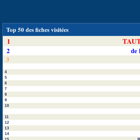
Top 50 des fiches visitées
1
TAUT
2
de
3
4
5
6
7
8
9
10
11
12
13
14
15
B