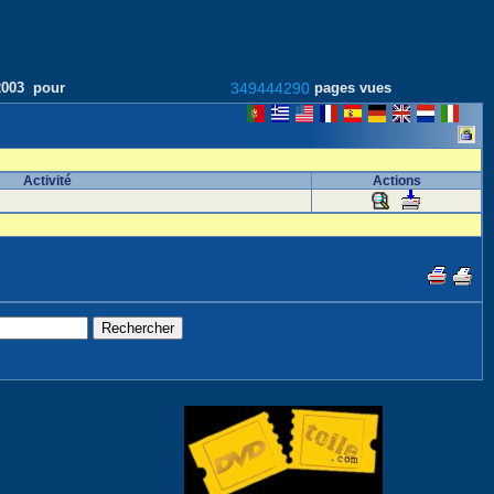
/2003 pour
349444290
pages vues
Activité
Actions