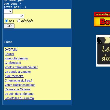
Le même jour
que vous ?
(êtes nés...)
nés
décédés
Liens
DVDToile
Bourvil
Kinepolis cinema
CinéArtistes
Photos d'Isabelle Vautier
La bande à Lautner
Aide-mémoire
Cinemaclassic.free.fr
Vente d'affiches belges
Revues de Cinéma
Le coin du cinéphage
Les étoiles du cinema