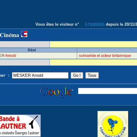
Vous êtes le visiteur n°
57835935
depuis le 20/11
 Cinéma
Réel
R Arnold
scénariste et acteur britannique
cher :