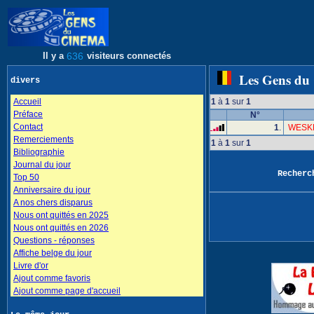
Il y a
636
visiteurs connectés
Les Gens du
divers
Accueil
1
à
1
sur
1
Préface
N°
Contact
1
.
WESKE
Remerciements
1
à
1
sur
1
Bibliographie
Journal du jour
Recher
Top 50
Anniversaire du jour
A nos chers disparus
Nous ont quittés en 2025
Nous ont quittés en 2026
Questions - réponses
Affiche belge du jour
Livre d'or
Ajout comme favoris
Ajout comme page d'accueil