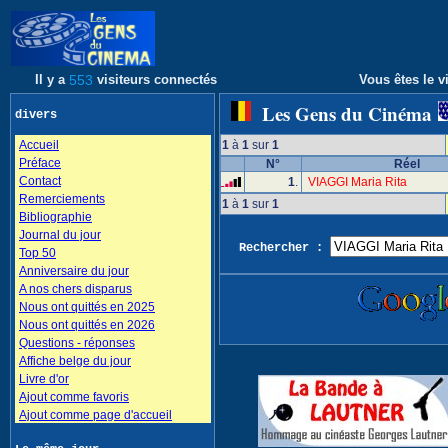
Il y a
553
visiteurs connectés
Vous êtes le vi
Les Gens du Cinéma
divers
Accueil
1
à
1
sur
1
Préface
N°
Réel
Contact
1
.
VIAGGI Maria Rita
Remerciements
1
à
1
sur
1
Bibliographie
Journal du jour
Rechercher :
Top 50
Anniversaire du jour
A nos chers disparus
Nous ont quittés en 2025
Nous ont quittés en 2026
Questions - réponses
Affiche belge du jour
Livre d'or
Ajout comme favoris
Ajout comme page d'accueil