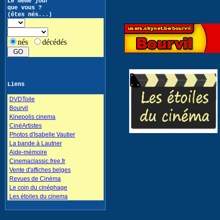
Le même jour
que vous ?
(êtes nés...)
nés
décédés
Liens
DVDToile
Bourvil
Kinepolis cinema
CinéArtistes
Photos d'Isabelle Vautier
La bande à Lautner
Aide-mémoire
Cinemaclassic.free.fr
Vente d'affiches belges
Revues de Cinéma
Le coin du cinéphage
Les étoiles du cinema