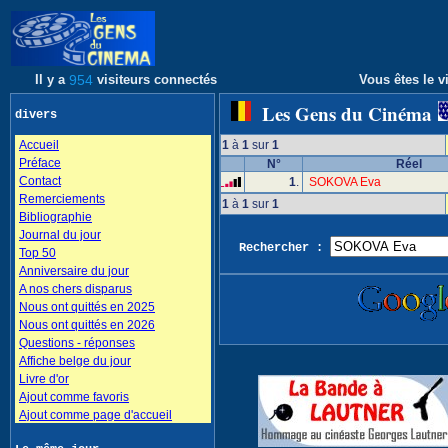
Il y a
954
visiteurs connectés
Vous êtes le vi
Les Gens du Cinéma
divers
Accueil
1
à
1
sur
1
Préface
N°
Réel
Contact
1
.
SOKOVA Eva
Remerciements
1
à
1
sur
1
Bibliographie
Journal du jour
Rechercher :
Top 50
Anniversaire du jour
A nos chers disparus
Nous ont quittés en 2025
Nous ont quittés en 2026
Questions - réponses
Affiche belge du jour
Livre d'or
Ajout comme favoris
Ajout comme page d'accueil