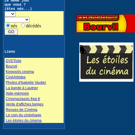
Le même jour
que vous ?
(êtes nés...)
nés
décédés
Liens
DVDToile
Bourvil
Kinepolis cinema
CinéArtistes
Photos d'Isabelle Vautier
La bande à Lautner
Aide-mémoire
Cinemaclassic.free.fr
Vente d'affiches belges
Revues de Cinéma
Le coin du cinéphage
Les étoiles du cinema