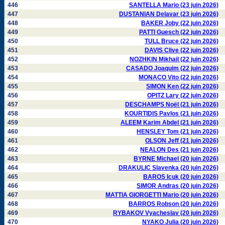
446
SANTELLA Mario (23 juin 2026)
447
DUSTANIAN Delavar (23 juin 2026)
448
BAKER Joby (22 juin 2026)
449
PATTI Guesch (22 juin 2026)
450
TULL Bruce (22 juin 2026)
451
DAVIS Clive (22 juin 2026)
452
NOZHKIN Mikhail (22 juin 2026)
453
CASADO Joaquim (22 juin 2026)
454
MONACO Vito (22 juin 2026)
455
SIMON Ken (22 juin 2026)
456
OPITZ Lary (22 juin 2026)
457
DESCHAMPS Noël (21 juin 2026)
458
KOURTIDIS Pavlos (21 juin 2026)
459
ALEEM Karim Abdel (21 juin 2026)
460
HENSLEY Tom (21 juin 2026)
461
OLSON Jeff (21 juin 2026)
462
NEALON Des (21 juin 2026)
463
BYRNE Michael (20 juin 2026)
464
DRAKULIC Slavenka (20 juin 2026)
465
BAROS Icuk (20 juin 2026)
466
SIMOR Andras (20 juin 2026)
467
MATTIA GIORGETTI Mario (20 juin 2026)
468
BARROS Robson (20 juin 2026)
469
RYBAKOV Vyacheslav (20 juin 2026)
470
NYAKO Julia (20 juin 2026)