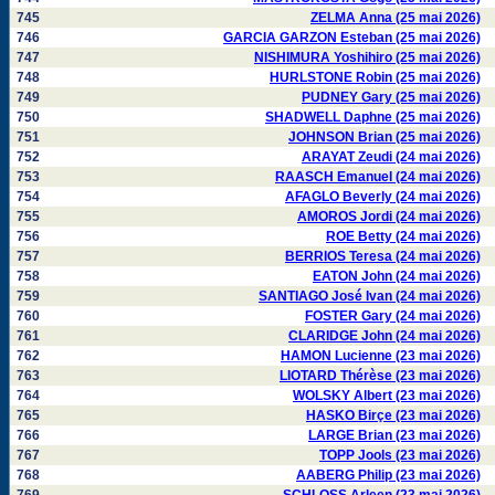
745
ZELMA Anna (25 mai 2026)
746
GARCIA GARZON Esteban (25 mai 2026)
747
NISHIMURA Yoshihiro (25 mai 2026)
748
HURLSTONE Robin (25 mai 2026)
749
PUDNEY Gary (25 mai 2026)
750
SHADWELL Daphne (25 mai 2026)
751
JOHNSON Brian (25 mai 2026)
752
ARAYAT Zeudi (24 mai 2026)
753
RAASCH Emanuel (24 mai 2026)
754
AFAGLO Beverly (24 mai 2026)
755
AMOROS Jordi (24 mai 2026)
756
ROE Betty (24 mai 2026)
757
BERRIOS Teresa (24 mai 2026)
758
EATON John (24 mai 2026)
759
SANTIAGO José Ivan (24 mai 2026)
760
FOSTER Gary (24 mai 2026)
761
CLARIDGE John (24 mai 2026)
762
HAMON Lucienne (23 mai 2026)
763
LIOTARD Thérèse (23 mai 2026)
764
WOLSKY Albert (23 mai 2026)
765
HASKO Birçe (23 mai 2026)
766
LARGE Brian (23 mai 2026)
767
TOPP Jools (23 mai 2026)
768
AABERG Philip (23 mai 2026)