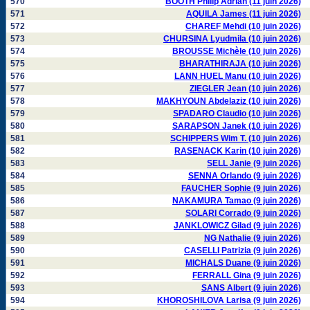
570
BOOTH Philip Adrian (11 juin 2026)
571
AQUILA James (11 juin 2026)
572
CHAREF Mehdi (10 juin 2026)
573
CHURSINA Lyudmila (10 juin 2026)
574
BROUSSE Michèle (10 juin 2026)
575
BHARATHIRAJA (10 juin 2026)
576
LANN HUEL Manu (10 juin 2026)
577
ZIEGLER Jean (10 juin 2026)
578
MAKHYOUN Abdelaziz (10 juin 2026)
579
SPADARO Claudio (10 juin 2026)
580
SARAPSON Janek (10 juin 2026)
581
SCHIPPERS Wim T. (10 juin 2026)
582
RASENACK Karin (10 juin 2026)
583
SELL Janie (9 juin 2026)
584
SENNA Orlando (9 juin 2026)
585
FAUCHER Sophie (9 juin 2026)
586
NAKAMURA Tamao (9 juin 2026)
587
SOLARI Corrado (9 juin 2026)
588
JANKLOWICZ Gilad (9 juin 2026)
589
NG Nathalie (9 juin 2026)
590
CASELLI Patrizia (9 juin 2026)
591
MICHALS Duane (9 juin 2026)
592
FERRALL Gina (9 juin 2026)
593
SANS Albert (9 juin 2026)
594
KHOROSHILOVA Larisa (9 juin 2026)