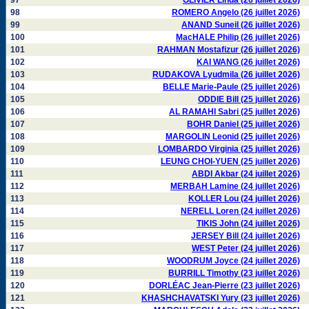
97
OLIVIER Linda (26 juillet 2026)
98
ROMERO Angelo (26 juillet 2026)
99
ANAND Suneil (26 juillet 2026)
100
MacHALE Philip (26 juillet 2026)
101
RAHMAN Mostafizur (26 juillet 2026)
102
KAI WANG (26 juillet 2026)
103
RUDAKOVA Lyudmila (26 juillet 2026)
104
BELLE Marie-Paule (25 juillet 2026)
105
ODDIE Bill (25 juillet 2026)
106
AL RAMAHI Sabri (25 juillet 2026)
107
BOHR Daniel (25 juillet 2026)
108
MARGOLIN Leonid (25 juillet 2026)
109
LOMBARDO Virginia (25 juillet 2026)
110
LEUNG CHOI-YUEN (25 juillet 2026)
111
ABDI Akbar (24 juillet 2026)
112
MERBAH Lamine (24 juillet 2026)
113
KOLLER Lou (24 juillet 2026)
114
NERELL Loren (24 juillet 2026)
115
TIKIS John (24 juillet 2026)
116
JERSEY Bill (24 juillet 2026)
117
WEST Peter (24 juillet 2026)
118
WOODRUM Joyce (24 juillet 2026)
119
BURRILL Timothy (23 juillet 2026)
120
DORLÉAC Jean-Pierre (23 juillet 2026)
121
KHASHCHAVATSKI Yury (23 juillet 2026)