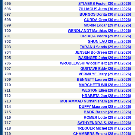
695
SYLVERS Foster (30 mai 2026)
696
ZILLIACUS Jutta (30 mai 2026)
697
BURGOS Dorita (30 mai 2026)
698
CURDA Greg (30 mai 2026)
699
MORIN Edgar (29 mai 2026)
700
WENDLANDT Matthias (29 mai 2026)
701
ORTAÇA Pedro (29 mai 2026)
702
SHUN LAU (29 mai 2026)
703
TARANU Sanda (29 mai 2026)
704
JENSEN Bo Green (29 mai 2026)
705
BASINGER John (29 mai 2026)
706
WROBLEWSKI Wlodzimierz (29 mai 2026)
707
GUSTAVE Eddy (29 mai 2026)
708
VERMILYE Jerry (29 mai 2026)
709
BENNETT Lauren (29 mai 2026)
710
MARCHETTI Will (28 mai 2026)
711
WESTON Ellen (28 mai 2026)
712
HRABETA Jan (28 mai 2026)
713
MUHAMMAD Nurhanisham (28 mai 2026)
714
DUFFY Maureen (28 mai 2026)
715
BADR Bashir (28 mai 2026)
716
ROMER Lotte (28 mai 2026)
717
SATHYENDRA S. (28 mai 2026)
718
TREGUER Michel (28 mai 2026)
719
CHAMBERS Ernest (28 mai 2026)