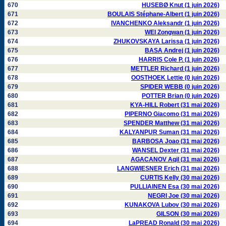
670
HUSEBØ Knut (1 juin 2026)
671
BOULAIS Stéphane-Albert (1 juin 2026)
672
IVANCHENKO Aleksandr (1 juin 2026)
673
WEI Zongwan (1 juin 2026)
674
ZHUKOVSKAYA Larissa (1 juin 2026)
675
BASA Andrej (1 juin 2026)
676
HARRIS Cole P. (1 juin 2026)
677
METTLER Richard (1 juin 2026)
678
OOSTHOEK Lettie (0 juin 2026)
679
SPIDER WEBB (0 juin 2026)
680
POTTER Brian (0 juin 2026)
681
KYA-HILL Robert (31 mai 2026)
682
PIPERNO Giacomo (31 mai 2026)
683
SPENDER Matthew (31 mai 2026)
684
KALYANPUR Suman (31 mai 2026)
685
BARBOSA Joao (31 mai 2026)
686
WANSEL Dexter (31 mai 2026)
687
AGACANOV Aqil (31 mai 2026)
688
LANGWIESNER Erich (31 mai 2026)
689
CURTIS Kelly (30 mai 2026)
690
PULLIAINEN Esa (30 mai 2026)
691
NEGRI Joe (30 mai 2026)
692
KUNAKOVA Lubov (30 mai 2026)
693
GILSON (30 mai 2026)
694
LaPREAD Ronald (30 mai 2026)