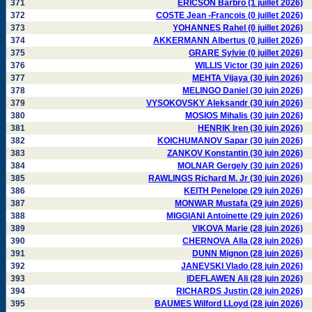
371
ERICSON Barbro (1 juillet 2026)
372
COSTE Jean -Francois (0 juillet 2026)
373
YOHANNES Rahel (0 juillet 2026)
374
AKKERMANN Albertus (0 juillet 2026)
375
GRARE Sylvie (0 juillet 2026)
376
WILLIS Victor (30 juin 2026)
377
MEHTA Vijaya (30 juin 2026)
378
MELINGO Daniel (30 juin 2026)
379
VYSOKOVSKY Aleksandr (30 juin 2026)
380
MOSIOS Mihalis (30 juin 2026)
381
HENRIK Iren (30 juin 2026)
382
KOICHUMANOV Sapar (30 juin 2026)
383
ZANKOV Konstantin (30 juin 2026)
384
MOLNAR Gergely (30 juin 2026)
385
RAWLINGS Richard M. Jr (30 juin 2026)
386
KEITH Penelope (29 juin 2026)
387
MONWAR Mustafa (29 juin 2026)
388
MIGGIANI Antoinette (29 juin 2026)
389
VIKOVA Marie (28 juin 2026)
390
CHERNOVA Alla (28 juin 2026)
391
DUNN Mignon (28 juin 2026)
392
JANEVSKI Vlado (28 juin 2026)
393
IDEFLAWEN Ali (28 juin 2026)
394
RICHARDS Justin (28 juin 2026)
395
BAUMES Wilford LLoyd (28 juin 2026)