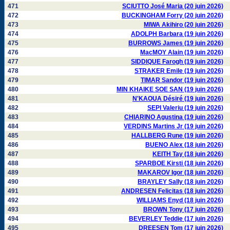
471
SCIUTTO José Maria (20 juin 2026)
472
BUCKINGHAM Forry (20 juin 2026)
473
MIWA Akihiro (20 juin 2026)
474
ADOLPH Barbara (19 juin 2026)
475
BURROWS James (19 juin 2026)
476
MacMOY Alain (19 juin 2026)
477
SIDDIQUE Farogh (19 juin 2026)
478
STRAKER Emile (19 juin 2026)
479
TIMAR Sandor (19 juin 2026)
480
MIN KHAIKE SOE SAN (19 juin 2026)
481
N'KAOUA Désiré (19 juin 2026)
482
SEPI Valeriu (19 juin 2026)
483
CHIARINO Agustina (19 juin 2026)
484
VERDINS Martins Jr (19 juin 2026)
485
HALLBERG Rune (19 juin 2026)
486
BUENO Alex (18 juin 2026)
487
KEITH Tay (18 juin 2026)
488
SPARBOE Kirsti (18 juin 2026)
489
MAKAROV Igor (18 juin 2026)
490
BRAYLEY Sally (18 juin 2026)
491
ANDRESEN Felicitas (18 juin 2026)
492
WILLIAMS Enyd (18 juin 2026)
493
BROWN Tony (17 juin 2026)
494
BEVERLEY Teddie (17 juin 2026)
495
DREESEN Tom (17 juin 2026)