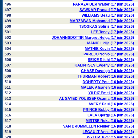
496
PARAZAIDER Walter (17 juin 2026)
497
SAWKAR Prasad (17 juin 2026)
498
WILLIAMS Beau (17 juin 2026)
499
MARZABAN Mohamed (17 juin 2026)
500
TSOGKAS Sotiris (17 juin 2026)
501
LEE Toney (17 juin 2026)
502
JOHANNSDOTTIR Margret Helga (17 juin 2026)
503
MANIC Lidija (17 juin 2026)
504
MATHIE Kevin (17 juin 2026)
505
PAREJO Nonio (17 juin 2026)
506
SEIKE Riichi (17 juin 2026)
507
KALINTSEV Evgeny (17 juin 2026)
508
CHASE Daveigh (16 juin 2026)
509
THURMAN Robert (16 juin 2026)
510
DOHERTY Pete (16 juin 2026)
511
MALEK Afsaneh (16 juin 2026)
512
YILDIZ Emel (16 juin 2026)
513
AL SAYED YOUSSEF Osama (16 juin 2026)
514
AVERY Paul (16 juin 2026)
515
PRINCE Bobby (16 juin 2026)
516
LALA Gjergji (16 juin 2026)
517
MIRTSE Reka (16 juin 2026)
518
VAN BRUMMELEN Reinier (16 juin 2026)
519
LEGAULT Anne (16 juin 2026)
520
WYLER Judy (15 juin 2026)