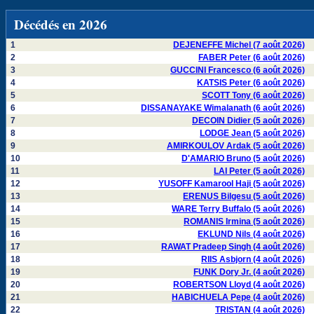
Décédés en 2026
1
DEJENEFFE Michel (7 août 2026)
2
FABER Peter (6 août 2026)
3
GUCCINI Francesco (6 août 2026)
4
KATSIS Peter (6 août 2026)
5
SCOTT Tony (6 août 2026)
6
DISSANAYAKE Wimalanath (6 août 2026)
7
DECOIN Didier (5 août 2026)
8
LODGE Jean (5 août 2026)
9
AMIRKOULOV Ardak (5 août 2026)
10
D'AMARIO Bruno (5 août 2026)
11
LAI Peter (5 août 2026)
12
YUSOFF Kamarool Haji (5 août 2026)
13
ERENUS Bilgesu (5 août 2026)
14
WARE Terry Buffalo (5 août 2026)
15
ROMANIS Irmina (5 août 2026)
16
EKLUND Nils (4 août 2026)
17
RAWAT Pradeep Singh (4 août 2026)
18
RIIS Asbjorn (4 août 2026)
19
FUNK Dory Jr. (4 août 2026)
20
ROBERTSON Lloyd (4 août 2026)
21
HABICHUELA Pepe (4 août 2026)
22
TRISTAN (4 août 2026)