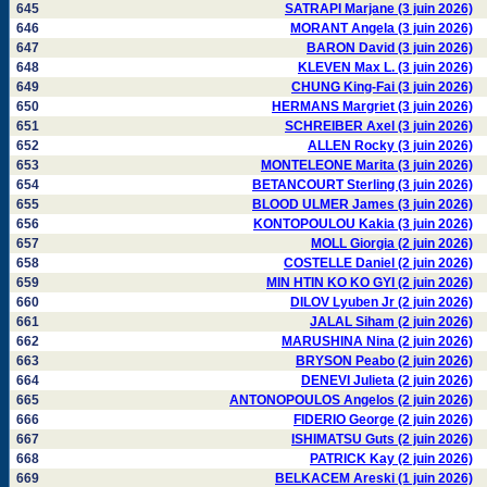
645
SATRAPI Marjane (3 juin 2026)
646
MORANT Angela (3 juin 2026)
647
BARON David (3 juin 2026)
648
KLEVEN Max L. (3 juin 2026)
649
CHUNG King-Fai (3 juin 2026)
650
HERMANS Margriet (3 juin 2026)
651
SCHREIBER Axel (3 juin 2026)
652
ALLEN Rocky (3 juin 2026)
653
MONTELEONE Marita (3 juin 2026)
654
BETANCOURT Sterling (3 juin 2026)
655
BLOOD ULMER James (3 juin 2026)
656
KONTOPOULOU Kakia (3 juin 2026)
657
MOLL Giorgia (2 juin 2026)
658
COSTELLE Daniel (2 juin 2026)
659
MIN HTIN KO KO GYI (2 juin 2026)
660
DILOV Lyuben Jr (2 juin 2026)
661
JALAL Siham (2 juin 2026)
662
MARUSHINA Nina (2 juin 2026)
663
BRYSON Peabo (2 juin 2026)
664
DENEVI Julieta (2 juin 2026)
665
ANTONOPOULOS Angelos (2 juin 2026)
666
FIDERIO George (2 juin 2026)
667
ISHIMATSU Guts (2 juin 2026)
668
PATRICK Kay (2 juin 2026)
669
BELKACEM Areski (1 juin 2026)