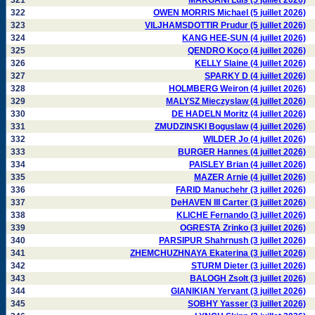
321
MARGANI Luis (5 juillet 2026)
322
OWEN MORRIS Michael (5 juillet 2026)
323
VILJHAMSDOTTIR Prudur (5 juillet 2026)
324
KANG HEE-SUN (4 juillet 2026)
325
QENDRO Koço (4 juillet 2026)
326
KELLY Slaine (4 juillet 2026)
327
SPARKY D (4 juillet 2026)
328
HOLMBERG Weiron (4 juillet 2026)
329
MALYSZ Mieczyslaw (4 juillet 2026)
330
DE HADELN Moritz (4 juillet 2026)
331
ZMUDZINSKI Boguslaw (4 juillet 2026)
332
WILDER Jo (4 juillet 2026)
333
BURGER Hannes (4 juillet 2026)
334
PAISLEY Brian (4 juillet 2026)
335
MAZER Arnie (4 juillet 2026)
336
FARID Manuchehr (3 juillet 2026)
337
DeHAVEN III Carter (3 juillet 2026)
338
KLICHE Fernando (3 juillet 2026)
339
OGRESTA Zrinko (3 juillet 2026)
340
PARSIPUR Shahrnush (3 juillet 2026)
341
ZHEMCHUZHNAYA Ekaterina (3 juillet 2026)
342
STURM Dieter (3 juillet 2026)
343
BALOGH Zsolt (3 juillet 2026)
344
GIANIKIAN Yervant (3 juillet 2026)
345
SOBHY Yasser (3 juillet 2026)