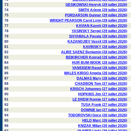
73
GESIKOWSKI Henryk (29 juillet 2026)
74
SMITH Arlene (29 juillet 2026)
75
PORDARSON Gunnar (29 juillet 2026)
76
WRIGHT PEARSON Carol Lynn (29 juillet 2026)
77
KAVIAN Kaveh (29 juillet 2026)
78
YASINSKY Sergei (29 juillet 2026)
79
SHYAMALA Pavala (28 juillet 2026)
80
KAZANDJIEV Vassil (28 juillet 2026)
81
KAVINSKY (28 juillet 2026)
82
ALIRE SAENZ Benjamin (28 juillet 2026)
83
BEIKIRCHER Konrad (28 juillet 2026)
84
HUR BUM-WOOK (28 juillet 2026)
85
VANEIGEM Raoul (28 juillet 2026)
86
WALES KIRGO Angela (28 juillet 2026)
87
DALMAS Mary (28 juillet 2026)
88
CHADBON Tom (27 juillet 2026)
89
KRISCH Johannes (27 juillet 2026)
90
HOPKINS Jim (27 juillet 2026)
91
LE DREW Ronnie (27 juillet 2026)
92
TUSA Frank (27 juillet 2026)
93
DOWNIE Ian (27 juillet 2026)
94
TODOROVSKI Goce (26 juillet 2026)
95
HELD Marc (26 juillet 2026)
96
KNIZAK Milan (26 juillet 2026)