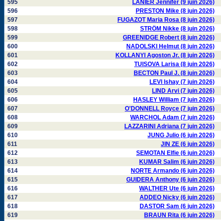
595
LANIER Jennifer (9 juin 2026)
596
PRESTON Mike (8 juin 2026)
597
FUGAZOT Maria Rosa (8 juin 2026)
598
STRÖM Nikke (8 juin 2026)
599
GREENIDGE Robert (8 juin 2026)
600
NADOLSKI Helmut (8 juin 2026)
601
KOLLANYI Agoston Jr. (8 juin 2026)
602
TUISOVA Larisa (8 juin 2026)
603
BECTON Paul J. (8 juin 2026)
604
LEVI Ishay (7 juin 2026)
605
LIND Arvi (7 juin 2026)
606
HASLEY William (7 juin 2026)
607
O'DONNELL Royce (7 juin 2026)
608
WARCHOL Adam (7 juin 2026)
609
LAZZARINI Adriana (7 juin 2026)
610
JUNG Julio (6 juin 2026)
611
JIN ZE (6 juin 2026)
612
SEMOTAN Elfie (6 juin 2026)
613
KUMAR Salim (6 juin 2026)
614
NORTE Armando (6 juin 2026)
615
GUIDERA Anthony (6 juin 2026)
616
WALTHER Ute (6 juin 2026)
617
ADDEO Nicky (6 juin 2026)
618
DASTOR Sam (6 juin 2026)
619
BRAUN Rita (6 juin 2026)