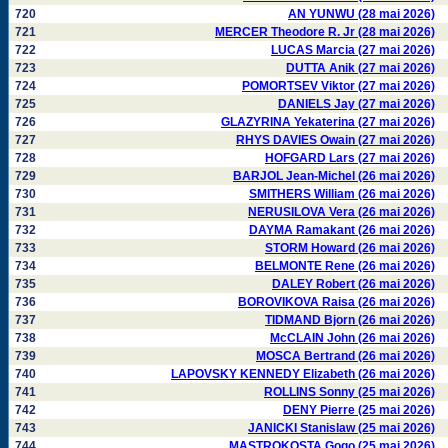
720
AN YUNWU (28 mai 2026)
721
MERCER Theodore R. Jr (28 mai 2026)
722
LUCAS Marcia (27 mai 2026)
723
DUTTA Anik (27 mai 2026)
724
POMORTSEV Viktor (27 mai 2026)
725
DANIELS Jay (27 mai 2026)
726
GLAZYRINA Yekaterina (27 mai 2026)
727
RHYS DAVIES Owain (27 mai 2026)
728
HOFGARD Lars (27 mai 2026)
729
BARJOL Jean-Michel (26 mai 2026)
730
SMITHERS William (26 mai 2026)
731
NERUSILOVA Vera (26 mai 2026)
732
DAYMA Ramakant (26 mai 2026)
733
STORM Howard (26 mai 2026)
734
BELMONTE Rene (26 mai 2026)
735
DALEY Robert (26 mai 2026)
736
BOROVIKOVA Raisa (26 mai 2026)
737
TIDMAND Bjorn (26 mai 2026)
738
McCLAIN John (26 mai 2026)
739
MOSCA Bertrand (26 mai 2026)
740
LAPOVSKY KENNEDY Elizabeth (26 mai 2026)
741
ROLLINS Sonny (25 mai 2026)
742
DENY Pierre (25 mai 2026)
743
JANICKI Stanislaw (25 mai 2026)
744
MASTROKOSTA Gogo (25 mai 2026)