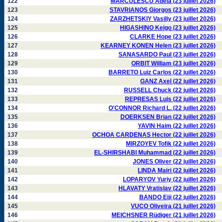
122
MARCULESCU Adela (23 juillet 2026)
123
STAVRIANOS Giorgos (23 juillet 2026)
124
ZARZHETSKIY Vasiliy (23 juillet 2026)
125
HIGASHINO Keigo (23 juillet 2026)
126
CLARKE Hope (23 juillet 2026)
127
KEARNEY KONEN Helen (23 juillet 2026)
128
SANASARDO Paul (23 juillet 2026)
129
ORBIT William (23 juillet 2026)
130
BARRETO Luiz Carlos (22 juillet 2026)
131
GANZ Axel (22 juillet 2026)
132
RUSSELL Chuck (22 juillet 2026)
133
REPRESAS Luis (22 juillet 2026)
134
O'CONNOR Richard L. (22 juillet 2026)
135
DOERKSEN Brian (22 juillet 2026)
136
YAVIN Haim (22 juillet 2026)
137
OCHOA CARDENAS Hector (22 juillet 2026)
138
MIRZOYEV Tofik (22 juillet 2026)
139
EL-SHIRSHABI Muhammad (22 juillet 2026)
140
JONES Oliver (22 juillet 2026)
141
LINDA Mairi (22 juillet 2026)
142
LOPARYOV Yuriy (22 juillet 2026)
143
HLAVATY Vratislav (22 juillet 2026)
144
BANDO Eiji (22 juillet 2026)
145
VUCO Oliveira (21 juillet 2026)
146
MEICHSNER Rüdiger (21 juillet 2026)