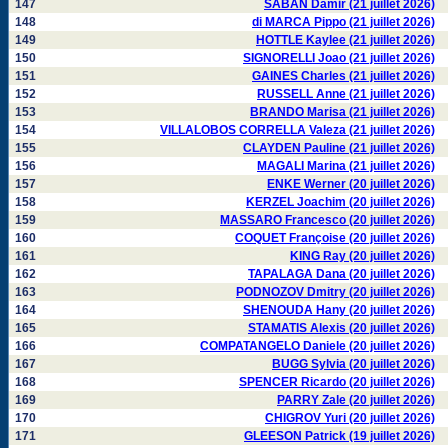
147
SABAN Damir (21 juillet 2026)
148
di MARCA Pippo (21 juillet 2026)
149
HOTTLE Kaylee (21 juillet 2026)
150
SIGNORELLI Joao (21 juillet 2026)
151
GAINES Charles (21 juillet 2026)
152
RUSSELL Anne (21 juillet 2026)
153
BRANDO Marisa (21 juillet 2026)
154
VILLALOBOS CORRELLA Valeza (21 juillet 2026)
155
CLAYDEN Pauline (21 juillet 2026)
156
MAGALI Marina (21 juillet 2026)
157
ENKE Werner (20 juillet 2026)
158
KERZEL Joachim (20 juillet 2026)
159
MASSARO Francesco (20 juillet 2026)
160
COQUET Françoise (20 juillet 2026)
161
KING Ray (20 juillet 2026)
162
TAPALAGA Dana (20 juillet 2026)
163
PODNOZOV Dmitry (20 juillet 2026)
164
SHENOUDA Hany (20 juillet 2026)
165
STAMATIS Alexis (20 juillet 2026)
166
COMPATANGELO Daniele (20 juillet 2026)
167
BUGG Sylvia (20 juillet 2026)
168
SPENCER Ricardo (20 juillet 2026)
169
PARRY Zale (20 juillet 2026)
170
CHIGROV Yuri (20 juillet 2026)
171
GLEESON Patrick (19 juillet 2026)