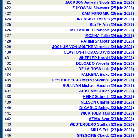
421
JACKSON Aaliyah Nicole (25 juin 2026)
422
ZUKOWSKI Slawomir (25 juin 2026)
423
KAM-FUNG MIU (25 juin 2026)
424
INCAGNOLI Marco (25 juin 2026)
425
BLYTH Ann (24 juin 2026)
426
TAILLANDIER François (24 juin 2026)
427
MOZINA Tullio (24 juin 2026)
428
RAHIMI Shapour (24 juin 2026)
429
JOCHUM VON MOLTKE Veronica (24 juin 2026)
430
CLAYTON-THOMAS David (24 juin 2026)
431
WHEELER Harold (24 juin 2026)
432
DELGADO Yorgelis (24 juin 2026)
433
DE LA ROSA Luis (24 juin 2026)
434
FALKENA Elske (24 juin 2026)
435
DESROCHER-ROMERO Suzanne (24 juin 2026)
436
SULLIVAN Michael-Vaughn (24 juin 2026)
437
AL KHAMISI Diaa (24 juin 2026)
438
HEINZ Gabriele (23 juin 2026)
439
NELSON Charlie (23 juin 2026)
440
DI CARLO Bobby (23 juin 2026)
441
WICKHOLM Jani (23 juin 2026)
442
AZIMA Azar (23 juin 2026)
443
WESTERBERG Staffan (23 juin 2026)
444
MILLS Erie (23 juin 2026)
445
GREGOIRE Claude (23 juin 2026)