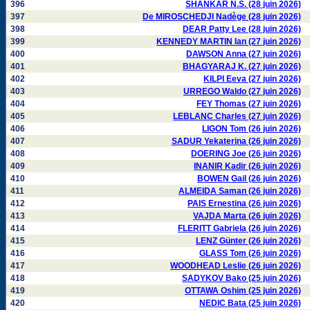
396
SHANKAR N.S. (28 juin 2026)
397
De MIROSCHEDJI Nadège (28 juin 2026)
398
DEAR Patty Lee (28 juin 2026)
399
KENNEDY MARTIN Ian (27 juin 2026)
400
DAWSON Anna (27 juin 2026)
401
BHAGYARAJ K. (27 juin 2026)
402
KILPI Eeva (27 juin 2026)
403
URREGO Waldo (27 juin 2026)
404
FEY Thomas (27 juin 2026)
405
LEBLANC Charles (27 juin 2026)
406
LIGON Tom (26 juin 2026)
407
SADUR Yekaterina (26 juin 2026)
408
DOERING Joe (26 juin 2026)
409
INANIR Kadir (26 juin 2026)
410
BOWEN Gail (26 juin 2026)
411
ALMEIDA Saman (26 juin 2026)
412
PAIS Ernestina (26 juin 2026)
413
VAJDA Marta (26 juin 2026)
414
FLERITT Gabriela (26 juin 2026)
415
LENZ Günter (26 juin 2026)
416
GLASS Tom (26 juin 2026)
417
WOODHEAD Leslie (26 juin 2026)
418
SADYKOV Bako (25 juin 2026)
419
OTTAWA Oshim (25 juin 2026)
420
NEDIC Bata (25 juin 2026)