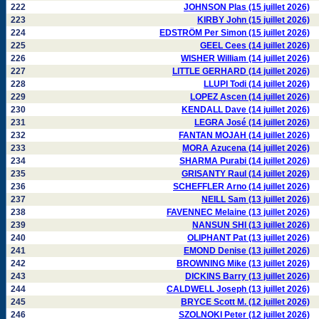
222
JOHNSON Plas (15 juillet 2026)
223
KIRBY John (15 juillet 2026)
224
EDSTRÖM Per Simon (15 juillet 2026)
225
GEEL Cees (14 juillet 2026)
226
WISHER William (14 juillet 2026)
227
LITTLE GERHARD (14 juillet 2026)
228
LLUPI Todi (14 juillet 2026)
229
LOPEZ Ascen (14 juillet 2026)
230
KENDALL Dave (14 juillet 2026)
231
LEGRA José (14 juillet 2026)
232
FANTAN MOJAH (14 juillet 2026)
233
MORA Azucena (14 juillet 2026)
234
SHARMA Purabi (14 juillet 2026)
235
GRISANTY Raul (14 juillet 2026)
236
SCHEFFLER Arno (14 juillet 2026)
237
NEILL Sam (13 juillet 2026)
238
FAVENNEC Melaine (13 juillet 2026)
239
NANSUN SHI (13 juillet 2026)
240
OLIPHANT Pat (13 juillet 2026)
241
EMOND Denise (13 juillet 2026)
242
BROWNING Mike (13 juillet 2026)
243
DICKINS Barry (13 juillet 2026)
244
CALDWELL Joseph (13 juillet 2026)
245
BRYCE Scott M. (12 juillet 2026)
246
SZOLNOKI Peter (12 juillet 2026)