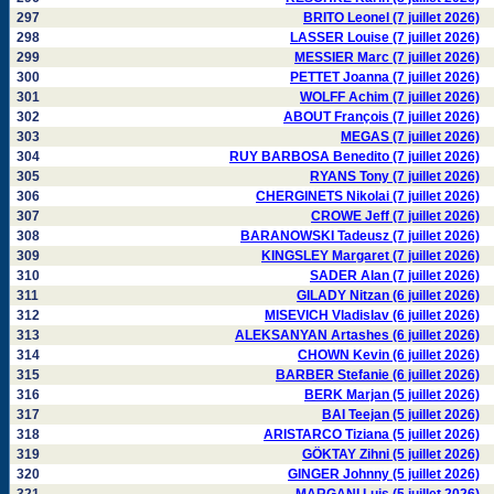
297
BRITO Leonel (7 juillet 2026)
298
LASSER Louise (7 juillet 2026)
299
MESSIER Marc (7 juillet 2026)
300
PETTET Joanna (7 juillet 2026)
301
WOLFF Achim (7 juillet 2026)
302
ABOUT François (7 juillet 2026)
303
MEGAS (7 juillet 2026)
304
RUY BARBOSA Benedito (7 juillet 2026)
305
RYANS Tony (7 juillet 2026)
306
CHERGINETS Nikolai (7 juillet 2026)
307
CROWE Jeff (7 juillet 2026)
308
BARANOWSKI Tadeusz (7 juillet 2026)
309
KINGSLEY Margaret (7 juillet 2026)
310
SADER Alan (7 juillet 2026)
311
GILADY Nitzan (6 juillet 2026)
312
MISEVICH Vladislav (6 juillet 2026)
313
ALEKSANYAN Artashes (6 juillet 2026)
314
CHOWN Kevin (6 juillet 2026)
315
BARBER Stefanie (6 juillet 2026)
316
BERK Marjan (5 juillet 2026)
317
BAI Teejan (5 juillet 2026)
318
ARISTARCO Tiziana (5 juillet 2026)
319
GÖKTAY Zihni (5 juillet 2026)
320
GINGER Johnny (5 juillet 2026)