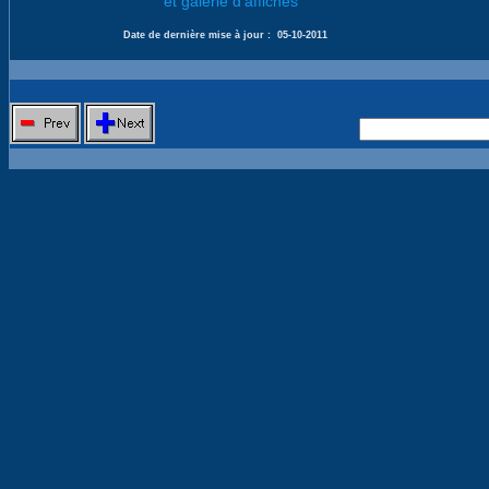
et galerie d'affiches
Date de dernière mise à jour :
05-10-2011
Nouvelle 