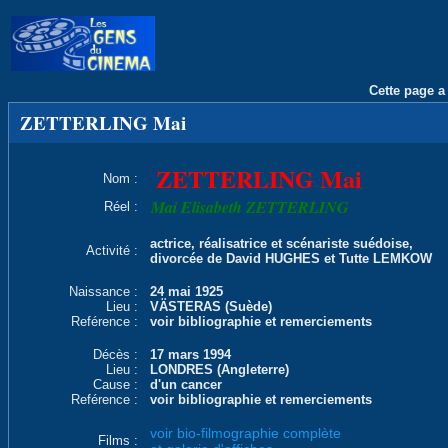
Cette page a 
ZETTERLING Mai
ZETTERLING Mai
Nom :
Mai Elisabeth ZETTERLING
Réel :
actrice, réalisatrice et scénariste suédoise,
Activité :
divorcée de David HUGHES et Tutte LEMKOW
Naissance :
24 mai 1925
Lieu :
VÄSTERAS (Suède)
Reférence :
voir bibliographie et remerciements
Décès :
17 mars 1994
Lieu :
LONDRES (Angleterre)
Cause :
d'un cancer
Reférence :
voir bibliographie et remerciements
voir bio-filmographie complète
Films :