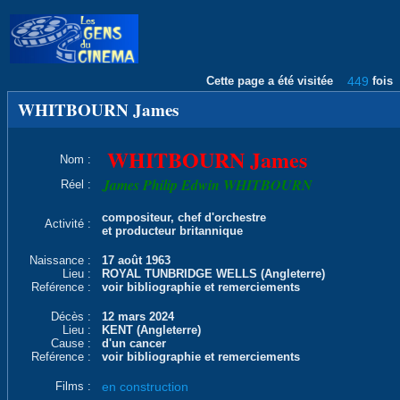
Cette page a été visitée
449
fois
WHITBOURN James
WHITBOURN James
Nom :
James Philip Edwin WHITBOURN
Réel :
compositeur, chef d'orchestre
Activité :
et producteur britannique
Naissance :
17 août 1963
Lieu :
ROYAL TUNBRIDGE WELLS (Angleterre)
Reférence :
voir bibliographie et remerciements
Décès :
12 mars 2024
Lieu :
KENT (Angleterre)
Cause :
d'un cancer
Reférence :
voir bibliographie et remerciements
Films :
en construction