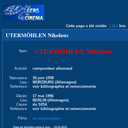
Cette page a été visitée
1362
fois
UTERMÖHLEN Nikolaus
UTERMÖHLEN Nikolaus
Nom :
Activité :
compositeur allemand
Naissance :
30 juin 1958
Lieu :
WÜRZBURG (Allemagne)
Reférence :
voir bibliographie et remerciements
Décès :
17 mai 1996
Lieu :
BERLIN (Allemagne)
Cause :
du SIDA
Reférence :
voir bibliographie et remerciements
Films :
en construction
Date de dernière mise à jour :
13-12-2013