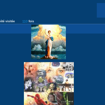
été visitée
110
fois