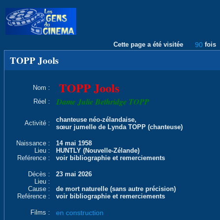
Cette page a été visitée
90
fois
TOPP Jools
TOPP Jools
Nom :
Dame Julie Bethridge TOPP
Réel :
chanteuse néo-zélandaise,
Activité :
sœur jumelle de Lynda TOPP (chanteuse)
Naissance :
14 mai 1958
Lieu :
HUNTLY (Nouvelle-Zélande)
Reférence :
voir bibliographie et remerciements
Décès :
23 mai 2026
Lieu :
Cause :
de mort naturelle (sans autre précision)
Reférence :
voir bibliographie et remerciements
Films :
en construction