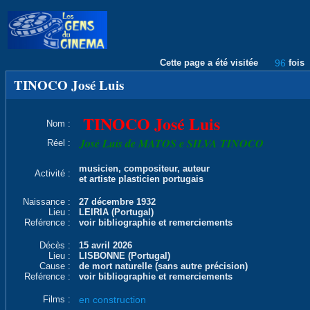
Cette page a été visitée
96
fois
TINOCO José Luis
TINOCO José Luis
Nom :
José Luís de MATOS e SILVA TINOCO
Réel :
musicien, compositeur, auteur
Activité :
et artiste plasticien portugais
Naissance :
27 décembre 1932
Lieu :
LEIRIA (Portugal)
Reférence :
voir bibliographie et remerciements
Décès :
15 avril 2026
Lieu :
LISBONNE (Portugal)
Cause :
de mort naturelle (sans autre précision)
Reférence :
voir bibliographie et remerciements
Films :
en construction