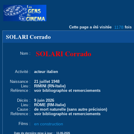
Cette page a été visitée
1178
fois
SOLARI Corrado
SOLARI Corrado
Nom :
Activité :
acteur italien
Naissance :
21 juillet 1948
Lieu :
RIMINI (RN-Italie)
Reférence :
voir bibliographie et remerciements
Décès :
9 juin 2026
Lieu :
ROME (RM-Italie)
Cause :
de mort naturelle (sans autre précision)
Reférence :
voir bibliographie et remerciements
Films :
en construction
Date de dernière mise à jour :
11-06-2026