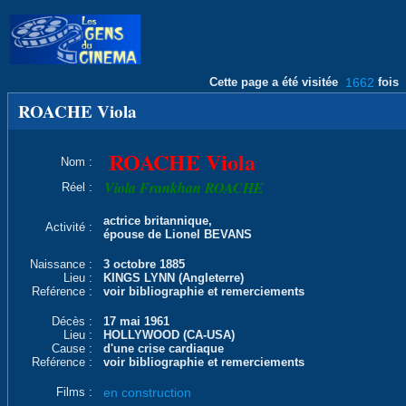
Cette page a été visitée
1662
fois
ROACHE Viola
ROACHE Viola
Nom :
Viola Frankhan ROACHE
Réel :
actrice britannique,
Activité :
épouse de Lionel BEVANS
Naissance :
3 octobre 1885
Lieu :
KINGS LYNN (Angleterre)
Reférence :
voir bibliographie et remerciements
Décès :
17 mai 1961
Lieu :
HOLLYWOOD (CA-USA)
Cause :
d'une crise cardiaque
Reférence :
voir bibliographie et remerciements
Films :
en construction