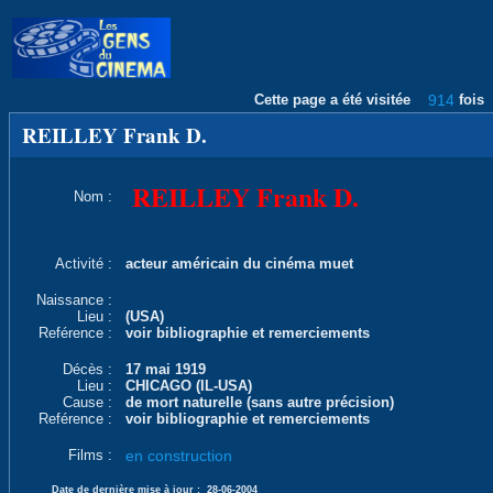
Cette page a été visitée
914
fois
REILLEY Frank D.
REILLEY Frank D.
Nom :
Activité :
acteur américain du cinéma muet
Naissance :
Lieu :
(USA)
Reférence :
voir bibliographie et remerciements
Décès :
17 mai 1919
Lieu :
CHICAGO (IL-USA)
Cause :
de mort naturelle (sans autre précision)
Reférence :
voir bibliographie et remerciements
Films :
en construction
Date de dernière mise à jour :
28-06-2004