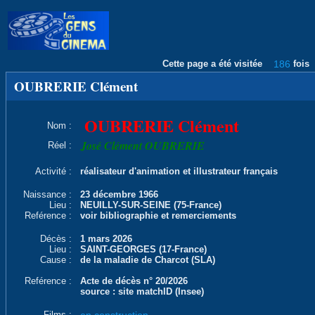
Cette page a été visitée
186
fois
OUBRERIE Clément
OUBRERIE Clément
Nom :
José Clément OUBRERIE
Réel :
Activité :
réalisateur d'animation et illustrateur français
Naissance :
23 décembre 1966
Lieu :
NEUILLY-SUR-SEINE (75-France)
Reférence :
voir bibliographie et remerciements
Décès :
1 mars 2026
Lieu :
SAINT-GEORGES (17-France)
Cause :
de la maladie de Charcot (SLA)
Reférence :
Acte de décès n° 20/2026
source : site matchID (Insee)
Films :