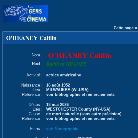
Cette page a 
O'HEANEY Caitlin
O'HEANEY Caitlin
Nom :
Kathleen HEANEY
Réel :
Activité :
actrice américaine
Naissance :
16 août 1952
Lieu :
MILWAUKEE (WI-USA)
Reférence :
voir bibliographie et remerciements
Décès :
18 mai 2026
Lieu :
WESTCHESTER County (NY-USA)
Cause :
de mort naturelle (sans autre précision)
Reférence :
voir bibliographie et remerciements
Films :
voir filmographie