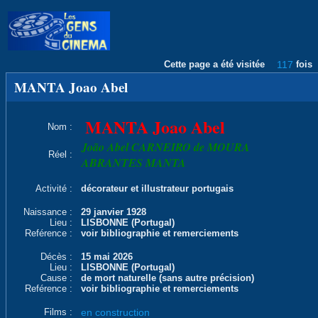
Cette page a été visitée
117
fois
MANTA Joao Abel
MANTA Joao Abel
Nom :
João Abel CARNEIRO de MOURA
Réel :
ABRANTES MANTA
Activité :
décorateur et illustrateur portugais
Naissance :
29 janvier 1928
Lieu :
LISBONNE (Portugal)
Reférence :
voir bibliographie et remerciements
Décès :
15 mai 2026
Lieu :
LISBONNE (Portugal)
Cause :
de mort naturelle (sans autre précision)
Reférence :
voir bibliographie et remerciements
Films :
en construction