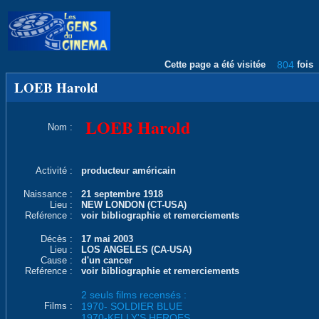
Cette page a été visitée
804
fois
LOEB Harold
LOEB Harold
Nom :
Activité :
producteur américain
Naissance :
21 septembre 1918
Lieu :
NEW LONDON (CT-USA)
Reférence :
voir bibliographie et remerciements
Décès :
17 mai 2003
Lieu :
LOS ANGELES (CA-USA)
Cause :
d'un cancer
Reférence :
voir bibliographie et remerciements
2 seuls films recensés :
Films :
1970- SOLDIER BLUE
1970-KELLY'S HEROES