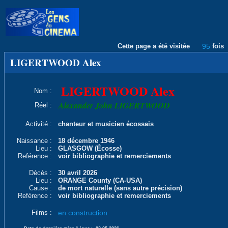
Cette page a été visitée
95
fois
LIGERTWOOD Alex
LIGERTWOOD Alex
Nom :
Alexander John LIGERTWOOD
Réel :
Activité :
chanteur et musicien écossais
Naissance :
18 décembre 1946
Lieu :
GLASGOW (Écosse)
Reférence :
voir bibliographie et remerciements
Décès :
30 avril 2026
Lieu :
ORANGE County (CA-USA)
Cause :
de mort naturelle (sans autre précision)
Reférence :
voir bibliographie et remerciements
Films :
en construction