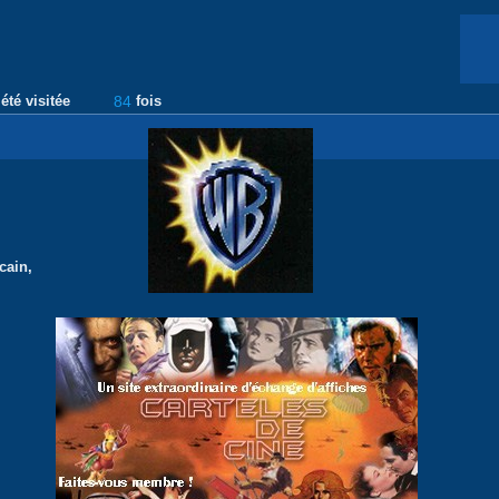
été visitée
84
fois
cain,