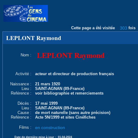
Cette page a été visitée
303
fois
LEPLONT Raymond
LEPLONT Raymond
Nom :
Activité :
acteur et directeur de production français
Naissance :
21 mars 1920
Lieu :
SAINT-AGNAN (89-France)
Reférence :
voir bibliographie et remerciements
Décès :
17 mai 1999
Lieu :
SAINT-AGNAN (89-France)
Cause :
de mort naturelle (sans autre précision)
Reférence :
Acte 5N/1999 et sites Cinéfiches
Films :
en construction
Date de dernière mise à jour :
01-04-2024