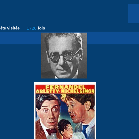
été visitée
1726
fois