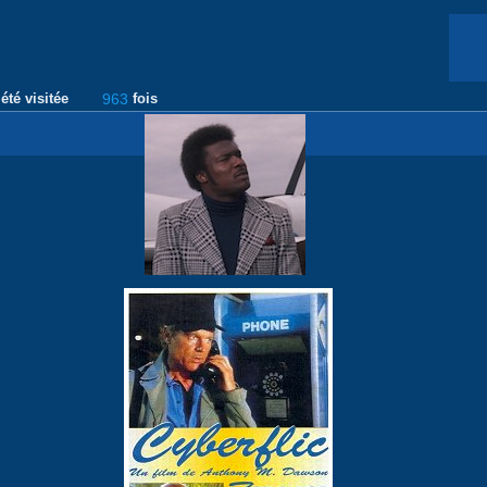
été visitée
963
fois