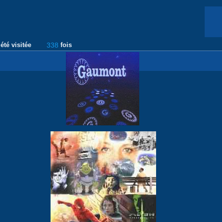
été visitée
338
fois