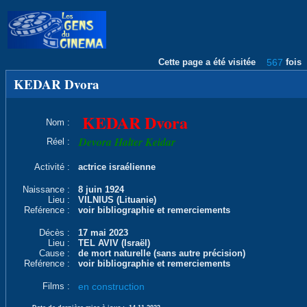
Cette page a été visitée
567
fois
KEDAR Dvora
KEDAR Dvora
Nom :
Devora Halter Keidar
Réel :
Activité :
actrice israélienne
Naissance :
8 juin 1924
Lieu :
VILNIUS (Lituanie)
Reférence :
voir bibliographie et remerciements
Décès :
17 mai 2023
Lieu :
TEL AVIV (Israël)
Cause :
de mort naturelle (sans autre précision)
Reférence :
voir bibliographie et remerciements
Films :
en construction