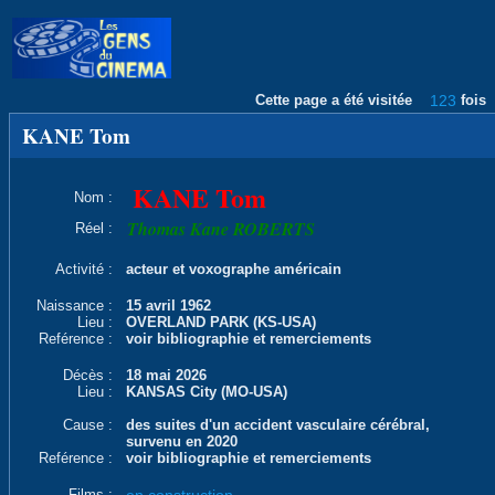
Cette page a été visitée
123
fois
KANE Tom
KANE Tom
Nom :
Thomas Kane ROBERTS
Réel :
Activité :
acteur et voxographe américain
Naissance :
15 avril 1962
Lieu :
OVERLAND PARK (KS-USA)
Reférence :
voir bibliographie et remerciements
Décès :
18 mai 2026
Lieu :
KANSAS City (MO-USA)
Cause :
des suites d'un accident vasculaire cérébral,
survenu en 2020
Reférence :
voir bibliographie et remerciements
Films :