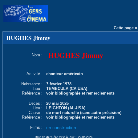
Cette page a 
HUGHES Jimmy
HUGHES Jimmy
Nom :
Activité :
chanteur américain
Naissance :
3 février 1938
Lieu :
TEMECULA (CA-USA)
Reférence :
voir bibliographie et remerciements
Décès :
20 mai 2026
Lieu :
LEIGHTON (AL-USA)
Cause :
de mort naturelle (sans autre précision)
Reférence :
voir bibliographie et remerciements
Films :
en construction
Date de dernière mise à jour :
22-05-2026