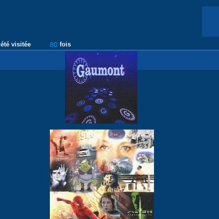
été visitée
80
fois