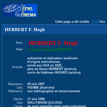
Cette page a été visitée
1132
fois
HERBERT F. Hugh
HERBERT F. Hugh
Nom :
Frederick Hugh HERBERT
Réel :
scénariste et réalisateur américain
d'origine autrichienne,
arrivé aux USA en 1920,
Activité :
père de Diana HERBERT (actrice),
oncle de Kathleen HUGHES (actrice)
Naissance :
29 mai 1897
Lieu :
VIENNE (Autriche)
Reférence :
voir bibliographie et remerciements
Décès :
17 mai 1958
Lieu :
HOLLYWOOD (CA-USA)
Cause :
de mort naturelle (sans autre précision)