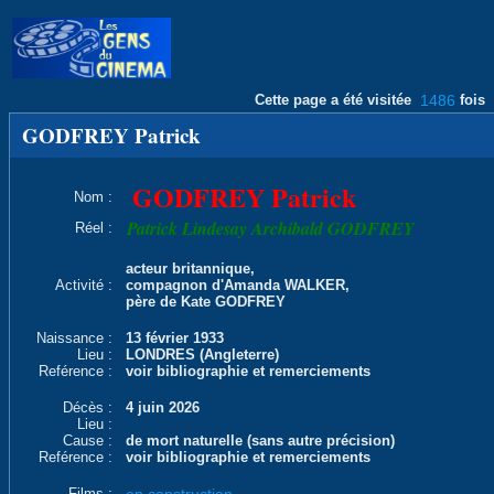
Cette page a été visitée
1486
fois
GODFREY Patrick
GODFREY Patrick
Nom :
Patrick Lindesay Archibald GODFREY
Réel :
acteur britannique,
Activité :
compagnon d'Amanda WALKER,
père de Kate GODFREY
Naissance :
13 février 1933
Lieu :
LONDRES (Angleterre)
Reférence :
voir bibliographie et remerciements
Décès :
4 juin 2026
Lieu :
Cause :
de mort naturelle (sans autre précision)
Reférence :
voir bibliographie et remerciements
Films :