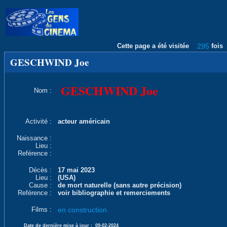
Cette page a été visitée
295
fois
GESCHWIND Joe
GESCHWIND Joe
Nom :
Activité :
acteur américain
Naissance :
Lieu :
Reférence :
Décès :
17 mai 2023
Lieu :
(USA)
Cause :
de mort naturelle (sans autre précision)
Reférence :
voir bibliographie et remerciements
Films :
en construction
Date de dernière mise à jour :
09-02-2024