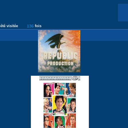
été visitée
136
fois