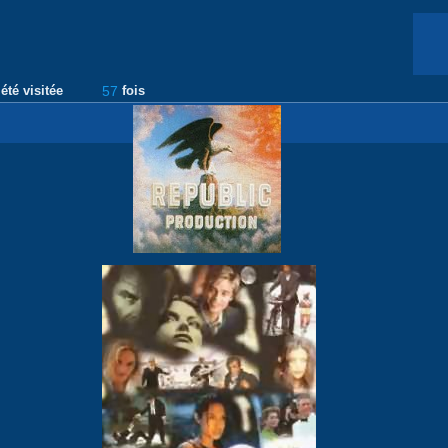
été visitée
57
fois