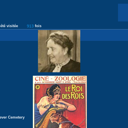
été visitée
913
fois
ever Cemetery