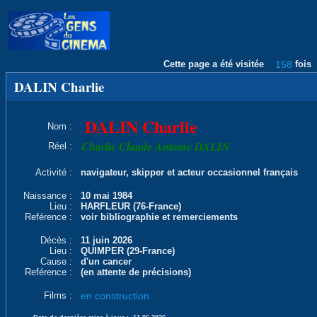
Cette page a été visitée
158
fois
DALIN Charlie
DALIN Charlie
Nom :
Charlie Claude Antoine DALIN
Réel :
Activité :
navigateur, skipper et acteur occasionnel français
Naissance :
10 mai 1984
Lieu :
HARFLEUR (76-France)
Reférence :
voir bibliographie et remerciements
Décès :
11 juin 2026
Lieu :
QUIMPER (29-France)
Cause :
d'un cancer
Reférence :
(en attente de précisions)
Films :
en construction