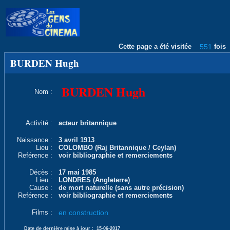
Cette page a été visitée
551
fois
BURDEN Hugh
BURDEN Hugh
Nom :
Activité :
acteur britannique
Naissance :
3 avril 1913
Lieu :
COLOMBO (Raj Britannique / Ceylan)
Reférence :
voir bibliographie et remerciements
Décès :
17 mai 1985
Lieu :
LONDRES (Angleterre)
Cause :
de mort naturelle (sans autre précision)
Reférence :
voir bibliographie et remerciements
Films :
en construction
Date de dernière mise à jour :
15-06-2017