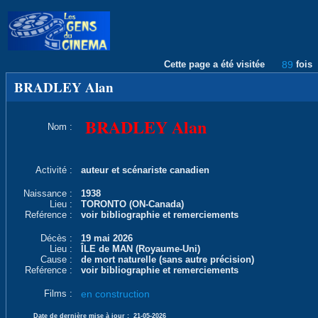
Cette page a été visitée
89
fois
BRADLEY Alan
BRADLEY Alan
Nom :
Activité :
auteur et scénariste canadien
Naissance :
1938
Lieu :
TORONTO (ON-Canada)
Reférence :
voir bibliographie et remerciements
Décès :
19 mai 2026
Lieu :
ÎLE de MAN (Royaume-Uni)
Cause :
de mort naturelle (sans autre précision)
Reférence :
voir bibliographie et remerciements
Films :
en construction
Date de dernière mise à jour :
21-05-2026