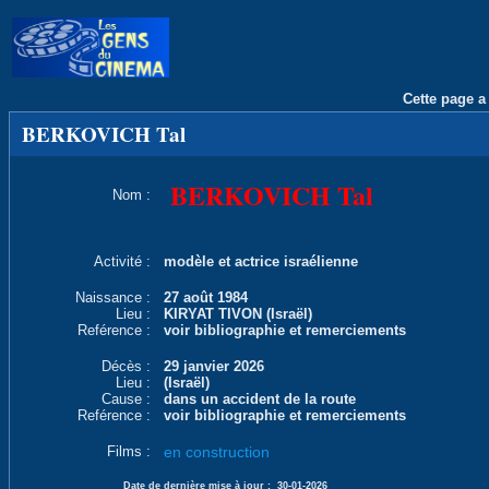
Cette page a 
BERKOVICH Tal
BERKOVICH Tal
Nom :
Activité :
modèle et actrice israélienne
Naissance :
27 août 1984
Lieu :
KIRYAT TIVON (Israël)
Reférence :
voir bibliographie et remerciements
Décès :
29 janvier 2026
Lieu :
(Israël)
Cause :
dans un accident de la route
Reférence :
voir bibliographie et remerciements
Films :
en construction
Date de dernière mise à jour :
30-01-2026