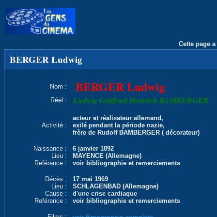
Cette page a 
BERGER Ludwig
BERGER Ludwig
Nom :
Ludwig Gottfried Heinrich BAMBERGER
Réel :
acteur et réalisateur allemand,
Activité :
exilé pendant la période nazie,
frère de Rudolf BAMBERGER ( décorateur)
Naissance :
6 janvier 1892
Lieu :
MAYENCE (Allemagne)
Reférence :
voir bibliographie et remerciements
Décès :
17 mai 1969
Lieu :
SCHLAGENBAD (Allemagne)
Cause :
d'une crise cardiaque
Reférence :
voir bibliographie et remerciements
Films :