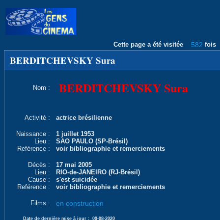
Cette page a été visitée
582
fois
BERDITCHEVSKY Sura
BERDITCHEVSKY Sura
Nom :
Activité :
actrice brésilienne
Naissance :
1 juillet 1953
Lieu :
SAO PAULO (SP-Brésil)
Reférence :
voir bibliographie et remerciements
Décès :
17 mai 2005
Lieu :
RIO-de-JANEIRO (RJ-Brésil)
Cause :
s'est suicidée
Reférence :
voir bibliographie et remerciements
Films :
en construction
Date de dernière mise à jour :
09-08-2020