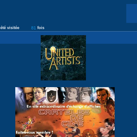
été visitée
81
fois