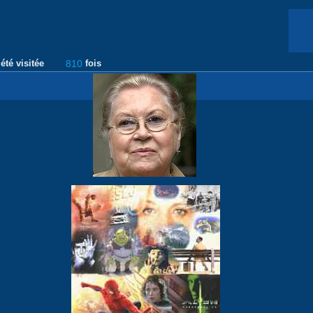
été visitée
810
fois