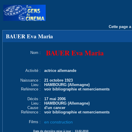
Cette page a 
BAUER Eva Maria
BAUER Eva Maria
Nom :
Activité :
actrice allemande
Naissance :
21 octobre 1923
Lieu :
HAMBOURG (Allemagne)
Reférence :
voir bibliographie et remerciements
Décès :
17 mai 2006
Lieu :
HAMBOURG (Allemagne)
Cause :
d'un cancer
Reférence :
voir bibliographie et remerciements
Films :
en construction
Date de dernière mise à jour :
13-02-2010