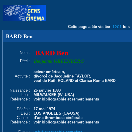
Cette page a été visitée
1201
fois
BARD Ben
BARD Ben
Nom :
Benjamin GREENBERG
Réel :
acteur américain,
Activité :
divorcé de Jacqueline TAYLOR,
veuf de Ruth ROLAND et Clarice Roma BARD
Naissance :
26 janvier 1893
Lieu :
MILWAUKEE (WI-USA)
Reférence :
voir bibliographie et remerciements
Décès :
17 mai 1974
Lieu :
LOS ANGELES (CA-USA)
Cause :
d'une thrombose cérébrale
Reférence :
voir bibliographie et remerciements
Films :