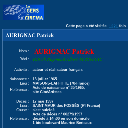
Cette page a été visitée
1221
fois
AURIGNAC Patrick
AURIGNAC Patrick
Nom :
Patrick Raymond Albert AURIGNAC
Réel :
Activité :
acteur et réalisateur français
Naissance :
13 juillet 1965
Lieu :
MAISONS-LAFFITTE (78-France)
Acte de naissance n° 35/1965,
Reférence :
site CinéArtistes
Décès :
17 mai 1997
Lieu :
SAINT-MAUR-des-FOSSÉS (94-France)
Cause :
s'est suicidé
Acte de décès n° 00279/1997
Reférence :
décédé à 14h00 en son domicile
1 bis boulevard Maurice Berteaux